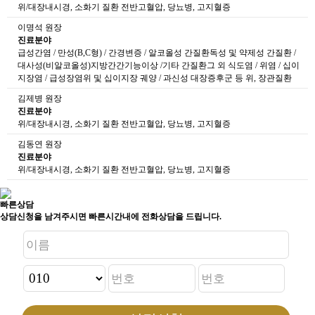
위/대장내시경, 소화기 질환 전반고혈압, 당뇨병, 고지혈증
이명석 원장
진료분야
급성간염 / 만성(B,C형) / 간경변증 / 알코올성 간질환독성 및 약제성 간질환 /
대사성(비알코올성)지방간간기능이상 /기타 간질환그 외 식도염 / 위염 / 십이
지장염 / 급성장염위 및 십이지장 궤양 / 과신성 대장증후군 등 위, 장관질환
김제병 원장
진료분야
위/대장내시경, 소화기 질환 전반고혈압, 당뇨병, 고지혈증
김동연 원장
진료분야
위/대장내시경, 소화기 질환 전반고혈압, 당뇨병, 고지혈증
빠른상담
상담신청을 남겨주시면 빠른시간내에 전화상담을 드립니다.