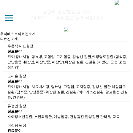
당신의 건강한 삶을 위해
우리베스트내과의원은 늘 노력합니다.
우리베스트
우리베스트
의료진소개
의료진소개
우용식 대표원장
진료분야
위/대장내시경, 당뇨병, 고혈압, 고지혈증, 갑상선 질환,췌장담도질환 (담석증,
담낭용종, 췌장염, 췌장낭종, 췌장암),위장관 질환, 간질환 (지방간, 급성 및 만
성간염)
오세훈 원장
진료분야
위/대장내시경, 치료내시경, 당뇨병, 고혈압, 고지혈증, 갑상선 질환,췌장담도
질환 (담석증, 담낭용종),위장관 질환, 간질환 (바이러스간질환, 알코올성 간질
환, 간경변)
류정민 원장
진료분야
소아청소년질환, 부인과질환, 예방접종, 건강검진 만성질환 관리 및 교육
이진용 원장
진료분야